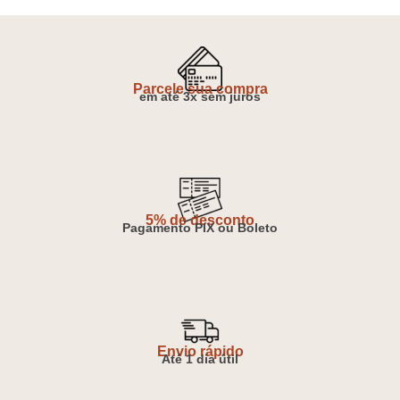
Parcele sua compra
em até 3x sem juros
5% de desconto
Pagamento PIX ou Boleto
Envio rápido
Até 1 dia útil