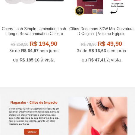
Cherry Lash Simple Lamination Lash
Cílios Decemars 8DW Mix Curvatura
Lifting e Brow Lamination Cílios e
D Original | Volume Egípcio
Sobrancelha
R$
194,90
R$
49,90
R$
259,90
R$
78,90
3x de
R$
64,97
sem juros
3x de
R$
16,63
sem juros
ou
à vista
ou
à vista
R$
185,16
R$
47,41