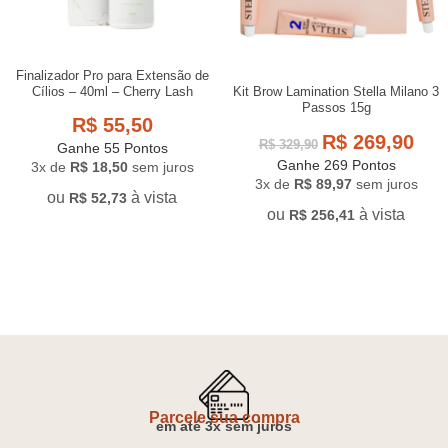
Finalizador Pro para Extensão de
Cílios – 40ml – Cherry Lash
Kit Brow Lamination Stella Milano 3
Passos 15g
R$
55,50
R$
269,90
R$
329,90
Ganhe 55 Pontos
Ganhe 269 Pontos
3x de
R$
18,50
sem juros
3x de
R$
89,97
sem juros
ou
à vista
R$
52,73
ou
à vista
R$
256,41
Parcele sua compra
em até 3x sem juros